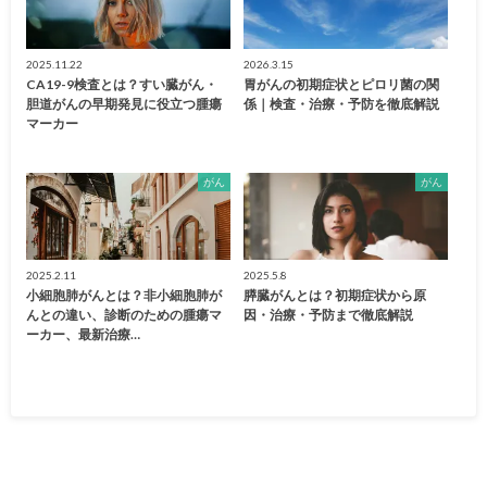
2025.11.22
2026.3.15
CA19-9検査とは？すい臓がん・
胃がんの初期症状とピロリ菌の関
胆道がんの早期発見に役立つ腫瘍
係｜検査・治療・予防を徹底解説
マーカー
がん
がん
2025.2.11
2025.5.8
小細胞肺がんとは？非小細胞肺が
膵臓がんとは？初期症状から原
んとの違い、診断のための腫瘍マ
因・治療・予防まで徹底解説
ーカー、最新治療…