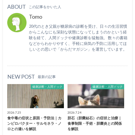
ABOUT
この記事をかいた人
Tomo
20代のとき父親が糖尿病の診断を受け、日々の生活習慣
からこんなにも深刻な状態になってしまうのかという経
験を経て、人間ドックや健康診断を猛勉強。 数々の書籍
などからわかりやすく、手軽に病気の予防に活用してほ
しいとの思いで「からだマガジン」を運営しています。
NEW POST
最新の記事
健康診断・人間ドック
健康診断・人間ドック
2026.7.25
2026.7.24
食中毒の症状と原因・予防法｜カ
胆石（胆嚢結石）の症状と治療｜
ンピロバクター・サルモネラ・ノ
食事制限・手術・胆嚢炎との関係
ロとの違いを解説
を解説