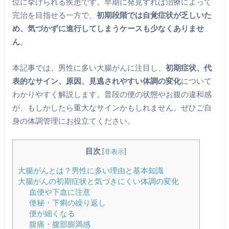
位に挙げられる疾患です。早期に発見すれば治療によって
完治を目指せる一方で、
初期段階では自覚症状が乏しいた
め、気づかずに進行してしまうケースも少なくありませ
ん
。
本記事では、男性に多い大腸がんに注目し、
初期症状、代
表的なサイン、原因、見逃されやすい体調の変化
について
わかりやすく解説します。普段の便の状態やお腹の違和感
が、もしかしたら重大なサインかもしれません。ぜひご自
身の体調管理にお役立てください。
目次
[
非表示
]
大腸がんとは？男性に多い理由と基本知識
大腸がんの初期症状と気づきにくい体調の変化
血便や下血に注意
便秘・下痢の繰り返し
便が細くなる
腹痛・腹部膨満感