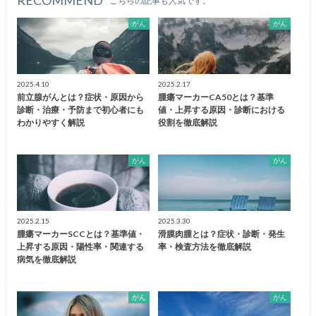
こちらの記事も人気です。
がん
がん
2025.4.10
2025.2.17
前立腺がんとは？症状・原因から
腫瘍マーカーCA50とは？基準
診断・治療・予防まで初心者にも
値・上昇する原因・診断における
わかりやすく解説
役割を徹底解説
がん
がん
2025.2.15
2025.3.30
腫瘍マーカーSCCとは？基準値・
滑膜肉腫とは？症状・診断・発生
上昇する原因・陽性率・関連する
率・検査方法を徹底解説
病気を徹底解説
がん
がん