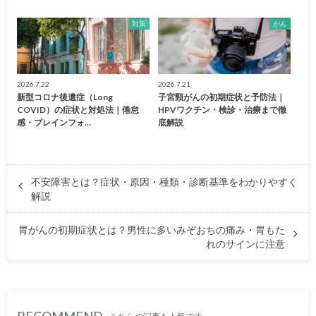
対策
がん
2026.7.22
2026.7.21
新型コロナ後遺症（Long
子宮頸がんの初期症状と予防法｜
COVID）の症状と対処法｜倦怠
HPVワクチン・検診・治療まで徹
感・ブレインフォ…
底解説
不安障害とは？症状・原因・種類・診断基準をわかりやすく
解説
胃がんの初期症状とは？男性に多いみぞおちの痛み・胃もた
れのサインに注意
RECOMMEND