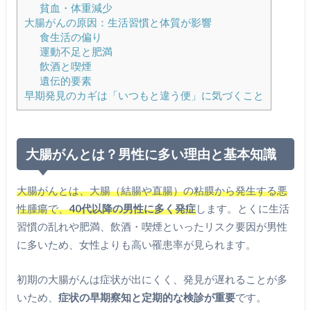
貧血・体重減少
大腸がんの原因：生活習慣と体質が影響
食生活の偏り
運動不足と肥満
飲酒と喫煙
遺伝的要素
早期発見のカギは「いつもと違う便」に気づくこと
大腸がんとは？男性に多い理由と基本知識
大腸がんとは、大腸（結腸や直腸）の粘膜から発生する悪
性腫瘍で、
40代以降の男性に多く発症
します。とくに生活
習慣の乱れや肥満、飲酒・喫煙といったリスク要因が男性
に多いため、女性よりも高い罹患率が見られます。
初期の大腸がんは症状が出にくく、発見が遅れることが多
いため、
症状の早期察知と定期的な検診が重要
です。