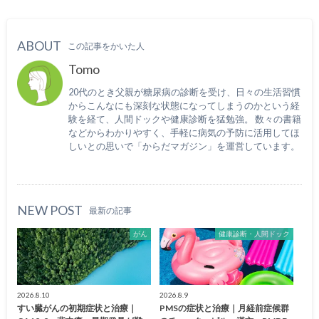
ABOUT
この記事をかいた人
Tomo
20代のとき父親が糖尿病の診断を受け、日々の生活習慣
からこんなにも深刻な状態になってしまうのかという経
験を経て、人間ドックや健康診断を猛勉強。 数々の書籍
などからわかりやすく、手軽に病気の予防に活用してほ
しいとの思いで「からだマガジン」を運営しています。
NEW POST
最新の記事
がん
健康診断・人間ドック
2026.8.10
2026.8.9
すい臓がんの初期症状と治療｜
PMSの症状と治療｜月経前症候群