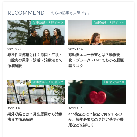
RECOMMEND
こちらの記事も人気です。
健康診断・人間ドック
健康診断・人間ドック
2025.2.28
2026.1.24
尋常性天疱瘡とは？原因・症状・
頸動脈エコー検査とは？動脈硬
口腔内の異常・診断・治療法まで
化・プラーク・IMTでわかる脳梗
徹底解説！
塞リスク
健康診断・人間ドック
上部消化管検査
2025.1.9
2023.2.10
期外収縮とは？発生原因から治療
abc検査とは？検査で何をするの
法まで徹底解説
か、毎年必要なの？判定基準や費
用などを詳しく…