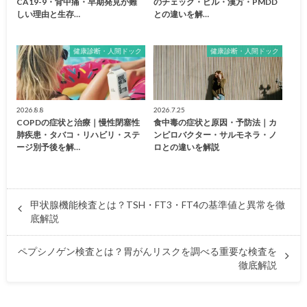
CA19-9・背中痛・早期発見が難
のチェック・ピル・漢方・PMDD
しい理由と生存…
との違いを解…
健康診断・人間ドック
健康診断・人間ドック
2026.8.8
2026.7.25
COPDの症状と治療｜慢性閉塞性
食中毒の症状と原因・予防法｜カ
肺疾患・タバコ・リハビリ・ステ
ンピロバクター・サルモネラ・ノ
ージ別予後を解…
ロとの違いを解説
甲状腺機能検査とは？TSH・FT3・FT4の基準値と異常を徹
底解説
ペプシノゲン検査とは？胃がんリスクを調べる重要な検査を
徹底解説