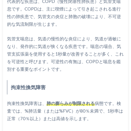
代表的な疾患は、COPD（慢性閉塞性肺疾患）と気管支喘
息です。COPDは、主に喫煙によって引き起こされる進行
性の肺疾患で、気管支の炎症と肺胞の破壊により、不可逆
的な気流制限が生じます。
気管支喘息は、気道の慢性的な炎症により、気道が過敏に
なり、発作的に気道が狭くなる疾患です。喘息の場合、気
管支拡張薬を使用すると1秒量が改善することが多く、これ
を可逆性と呼びます。可逆性の有無は、COPDと喘息を鑑
別する重要なポイントです。
拘束性換気障害
拘束性換気障害は、
肺の膨らみが制限される
病態です。検
査では、%肺活量（または%FVC）が80％未満で、1秒率は
正常（70％以上）または高値を示します。