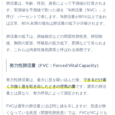
肺活量は、年齢、性別、身長によって予測値が計算されま
す。実測値を予測値で割った値を「%肺活量（%VC）」と
呼び、パーセントで表します。%肺活量が80％以上であれ
ば正常、80％未満の場合は肺活量の低下が示唆されます。
肺活量の低下は、肺線維症などの間質性肺疾患、肺切除
後、胸郭の変形、呼吸筋の筋力低下、肥満などで見られま
す。これらは拘束性換気障害と呼ばれる病態です。
努力性肺活量（FVC：Forced Vital Capacity）
努力性肺活量は、最大に息を吸い込んだ後、
できるだけ速
く力強く息を吐き出したときの空気の量
です。通常の肺活
量とは異なり、努力呼気によって測定されます。
FVCは通常の肺活量とほぼ同じ値を示しますが、気道が狭
くなっている疾患（閉塞性肺疾患）では、FVCがVCよりも