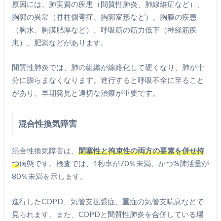
原因には、肺実質の疾患（間質性肺炎、肺線維症など）、
胸郭の異常（脊柱側弯症、胸郭変形など）、胸膜の疾患
（胸水、胸膜肥厚など）、呼吸筋の筋力低下（神経筋疾
患）、肥満などがあります。
間質性肺炎では、肺の組織が線維化して硬くなり、肺が十
分に膨らまなくなります。進行すると呼吸不全に至ること
があり、早期発見と適切な治療が重要です。
混合性換気障害
混合性換気障害は、
閉塞性と拘束性の両方の要素を併せ持
つ
病態です。検査では、1秒率が70％未満、かつ%肺活量が
80％未満を示します。
進行したCOPD、気管支拡張症、重症の気管支喘息などで
見られます。また、COPDと間質性肺炎を合併している場