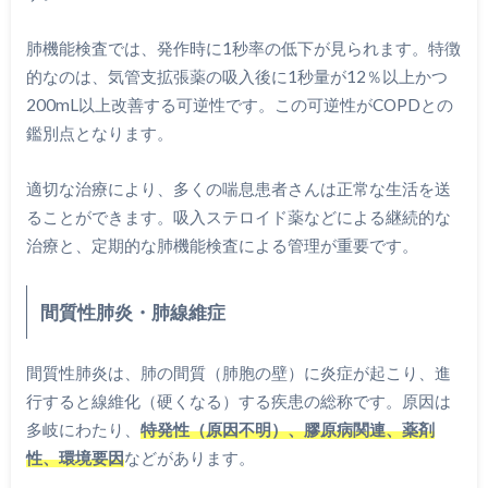
肺機能検査では、発作時に1秒率の低下が見られます。特徴
的なのは、気管支拡張薬の吸入後に1秒量が12％以上かつ
200mL以上改善する可逆性です。この可逆性がCOPDとの
鑑別点となります。
適切な治療により、多くの喘息患者さんは正常な生活を送
ることができます。吸入ステロイド薬などによる継続的な
治療と、定期的な肺機能検査による管理が重要です。
間質性肺炎・肺線維症
間質性肺炎は、肺の間質（肺胞の壁）に炎症が起こり、進
行すると線維化（硬くなる）する疾患の総称です。原因は
多岐にわたり、
特発性（原因不明）、膠原病関連、薬剤
性、環境要因
などがあります。