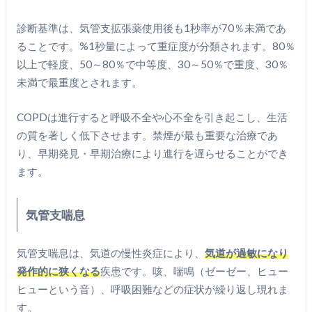
診断基準は、気管支拡張薬使用後も1秒率が70％未満であ
ることです。%1秒量によって重症度が分類されます。80％
以上で軽度、50～80％で中等度、30～50％で重度、30％
未満で最重度とされます。
COPDは進行すると呼吸不全や心不全を引き起こし、生活
の質を著しく低下させます。禁煙が最も重要な治療であ
り、早期発見・早期治療により進行を遅らせることができ
ます。
気管支喘息
気管支喘息は、気道の慢性炎症により、
気道が過敏になり
発作的に狭くなる
疾患です。咳、喘鳴（ゼーゼー、ヒュー
ヒューという音）、呼吸困難などの症状が繰り返し現れま
す。