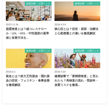
健康診断・人間ドック
健康診断・人間ドック
2025.11.16
2026.4.14
脂質検査とは？総コレステロー
狭心症とは？症状・原因・治療法
ル・LDL・HDL・中性脂肪の基準
と心筋梗塞との違いを徹底解説
値と改善方法を…
健康診断・人間ドック
健康診断・人間ドック
2026.6.1
2026.5.26
貧血とは？鉄欠乏性貧血・隠れ貧
健康診断で「要精密検査」と言わ
血の症状・フェリチン・食事改善
れたら？再検査の流れ・受診科・
を徹底解説
放置リスクを徹底…