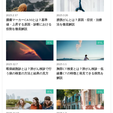
2025.2.17
2025.3.20
腫瘍マーカーCA50とは？基準
膀胱がんとは？原因・症状・治療
値・上昇する原因・診断における
法を徹底解説
役割を徹底解説
がん
がん
2025.12.7
2025.1.1
喀痰細胞診とは？肺がん検診で行
胸部CT検査とは？肺がん検診・低
う痰の検査の方法と結果の見方
線量CTの特徴と発見できる病気を
解説
がん
がん
2025.11.13
2025.6.7