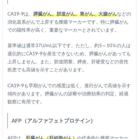
CA19-9は、
膵臓がん、胆道がん、胃がん、大腸がん
などの
消化器系がんで上昇する腫瘍マーカーです。特に膵臓がん
での陽性率が高く、重要なマーカーとされています。
基準値は通常37U/mL以下です。ただし、約5～10％の人は
遺伝的にCA19-9を産生できないため、膵臓がんがあっても
上昇しません。また、胆道閉塞、膵炎、肝硬変などの良性
疾患でも高値を示すことがあります。
CA19-9も早期がんでの感度は低く、進行がんで高値を示す
傾向があります。膵臓がんの診断や治療効果の判定、経過
観察に有用です。
AFP（アルファフェトプロテイン）
AFPは、
肝臓がん（肝細胞がん）
の代表的な腫瘍マーカー