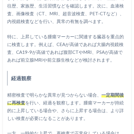
往歴、家族歴、生活習慣などを確認します。次に、血液検
査、画像検査（CT、MRI、超音波検査、PET-CTなど）、
内視鏡検査などを行い、異常の有無を調べます。
特に、上昇している腫瘍マーカーに関連する臓器を重点的
に検査します。例えば、CEAが高値であれば大腸内視鏡検
査、CA19-9が高値であれば腹部CTやMRI、PSAが高値で
あれば前立腺MRIや前立腺生検などが検討されます。
経過観察
精密検査で明らかな異常が見つからない場合、
一定期間後
に再検査
を行い、経過を観察します。腫瘍マーカーが持続
的に上昇している場合や、さらに上昇する場合は、より詳
しい検査が必要になることがあります。
一方、一時的な上昇で、再検査で正常化している場合は、