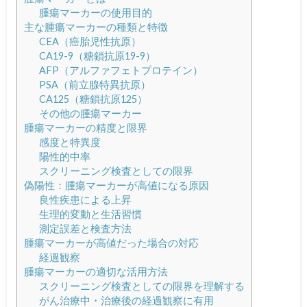
腫瘍マーカーの使用目的
主な腫瘍マーカーの種類と特徴
CEA（癌胎児性抗原）
CA19-9（糖鎖抗原19-9）
AFP（アルファフェトプロテイン）
PSA（前立腺特異抗原）
CA125（糖鎖抗原125）
その他の腫瘍マーカー
腫瘍マーカーの精度と限界
感度と特異度
陽性的中率
スクリーニング検査としての限界
偽陽性：腫瘍マーカーが高値になる原因
良性疾患による上昇
生理的変動と生活習慣
測定誤差と検査方法
腫瘍マーカーが高値だった場合の対応
経過観察
腫瘍マーカーの適切な活用方法
スクリーニング検査としての限界を理解する
がん治療中・治療後の経過観察に有用