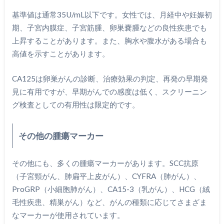
基準値は通常35U/mL以下です。女性では、月経中や妊娠初
期、子宮内膜症、子宮筋腫、卵巣嚢腫などの良性疾患でも
上昇することがあります。また、胸水や腹水がある場合も
高値を示すことがあります。
CA125は卵巣がんの診断、治療効果の判定、再発の早期発
見に有用ですが、早期がんでの感度は低く、スクリーニン
グ検査としての有用性は限定的です。
その他の腫瘍マーカー
その他にも、多くの腫瘍マーカーがあります。SCC抗原
（子宮頸がん、肺扁平上皮がん）、CYFRA（肺がん）、
ProGRP（小細胞肺がん）、CA15-3（乳がん）、HCG（絨
毛性疾患、精巣がん）など、がんの種類に応じてさまざま
なマーカーが使用されています。