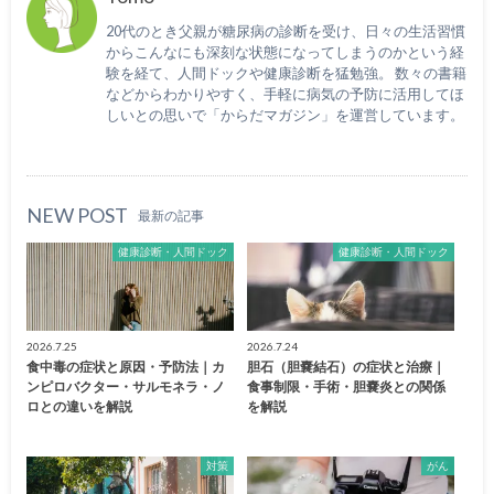
20代のとき父親が糖尿病の診断を受け、日々の生活習慣
からこんなにも深刻な状態になってしまうのかという経
験を経て、人間ドックや健康診断を猛勉強。 数々の書籍
などからわかりやすく、手軽に病気の予防に活用してほ
しいとの思いで「からだマガジン」を運営しています。
NEW POST
最新の記事
健康診断・人間ドック
健康診断・人間ドック
2026.7.25
2026.7.24
食中毒の症状と原因・予防法｜カ
胆石（胆嚢結石）の症状と治療｜
ンピロバクター・サルモネラ・ノ
食事制限・手術・胆嚢炎との関係
ロとの違いを解説
を解説
対策
がん