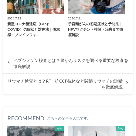
2026.7.22
2026.7.21
新型コロナ後遺症（Long
子宮頸がんの初期症状と予防法｜
COVID）の症状と対処法｜倦怠
HPVワクチン・検診・治療まで徹
感・ブレインフォ…
底解説
ペプシノゲン検査とは？胃がんリスクを調べる重要な検査を
徹底解説
リウマチ検査とは？RF・抗CCP抗体など関節リウマチの診断
を徹底解説
RECOMMEND
こちらの記事も人気です。
がん
がん