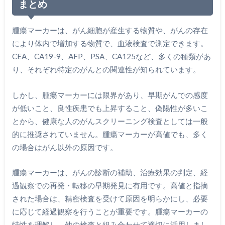
まとめ
腫瘍マーカーは、がん細胞が産生する物質や、がんの存在
により体内で増加する物質で、血液検査で測定できます。
CEA、CA19-9、AFP、PSA、CA125など、多くの種類があ
り、それぞれ特定のがんとの関連性が知られています。
しかし、腫瘍マーカーには限界があり、早期がんでの感度
が低いこと、良性疾患でも上昇すること、偽陽性が多いこ
とから、健康な人のがんスクリーニング検査としては一般
的に推奨されていません。腫瘍マーカーが高値でも、多く
の場合はがん以外の原因です。
腫瘍マーカーは、がんの診断の補助、治療効果の判定、経
過観察での再発・転移の早期発見に有用です。高値と指摘
された場合は、精密検査を受けて原因を明らかにし、必要
に応じて経過観察を行うことが重要です。腫瘍マーカーの
特性を理解し、他の検査と組み合わせて適切に活用しまし