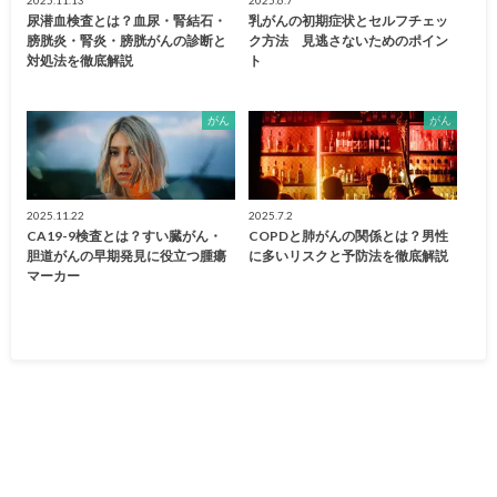
尿潜血検査とは？血尿・腎結石・
乳がんの初期症状とセルフチェッ
膀胱炎・腎炎・膀胱がんの診断と
ク方法 見逃さないためのポイン
対処法を徹底解説
ト
がん
がん
2025.11.22
2025.7.2
CA19-9検査とは？すい臓がん・
COPDと肺がんの関係とは？男性
胆道がんの早期発見に役立つ腫瘍
に多いリスクと予防法を徹底解説
マーカー