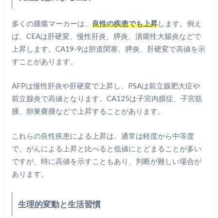
多くの腫瘍マーカーは、
良性の疾患でも上昇
します。例え
ば、CEAは肝硬変、慢性肝炎、膵炎、潰瘍性大腸炎などで
上昇します。CA19-9は胆道閉塞、膵炎、肝硬変で高値を示
すことがあります。
AFPは慢性肝炎や肝硬変で上昇し、PSAは前立腺肥大症や
前立腺炎で高値となります。CA125は子宮内膜症、子宮筋
腫、卵巣嚢腫などで上昇することがあります。
これらの良性疾患による上昇は、通常は軽度から中等度
で、がんによる上昇と比べると低値にとどまることが多い
ですが、時に高値を示すこともあり、判断が難しい場合が
あります。
生理的変動と生活習慣