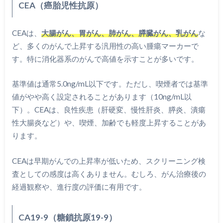
CEA（癌胎児性抗原）
CEAは、
大腸がん、胃がん、肺がん、膵臓がん、乳がん
な
ど、多くのがんで上昇する汎用性の高い腫瘍マーカーで
す。特に消化器系のがんで高値を示すことが多いです。
基準値は通常5.0ng/mL以下です。ただし、喫煙者では基準
値がやや高く設定されることがあります（10ng/mL以
下）。CEAは、良性疾患（肝硬変、慢性肝炎、膵炎、潰瘍
性大腸炎など）や、喫煙、加齢でも軽度上昇することがあ
ります。
CEAは早期がんでの上昇率が低いため、スクリーニング検
査としての感度は高くありません。むしろ、がん治療後の
経過観察や、進行度の評価に有用です。
CA19-9（糖鎖抗原19-9）