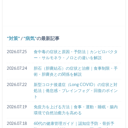
対策
/
病気
の最新記事
2026.07.25
食中毒の症状と原因・予防法｜カンピロバクタ
ー・サルモネラ・ノロとの違いを解説
2026.07.24
胆石（胆嚢結石）の症状と治療｜食事制限・手
術・胆嚢炎との関係を解説
2026.07.22
新型コロナ後遺症（Long COVID）の症状と対
処法｜倦怠感・ブレインフォグ・回復のポイン
ト
2026.07.19
免疫力を上げる方法｜食事・運動・睡眠・腸内
環境で自然治癒力を高める
2026.07.18
60代の健康管理ガイド｜認知症予防・骨折予