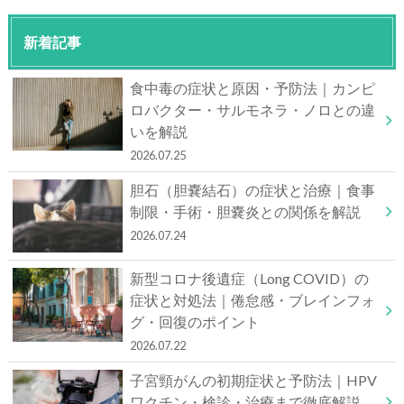
新着記事
食中毒の症状と原因・予防法｜カンピ
ロバクター・サルモネラ・ノロとの違
いを解説
2026.07.25
胆石（胆嚢結石）の症状と治療｜食事
制限・手術・胆嚢炎との関係を解説
2026.07.24
新型コロナ後遺症（Long COVID）の
症状と対処法｜倦怠感・ブレインフォ
グ・回復のポイント
2026.07.22
子宮頸がんの初期症状と予防法｜HPV
ワクチン・検診・治療まで徹底解説