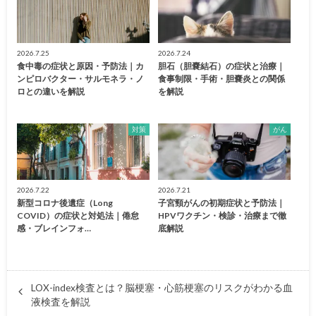
2026.7.25
2026.7.24
食中毒の症状と原因・予防法｜カ
胆石（胆嚢結石）の症状と治療｜
ンピロバクター・サルモネラ・ノ
食事制限・手術・胆嚢炎との関係
ロとの違いを解説
を解説
対策
がん
2026.7.22
2026.7.21
新型コロナ後遺症（Long
子宮頸がんの初期症状と予防法｜
COVID）の症状と対処法｜倦怠
HPVワクチン・検診・治療まで徹
感・ブレインフォ…
底解説
LOX-index検査とは？脳梗塞・心筋梗塞のリスクがわかる血
液検査を解説