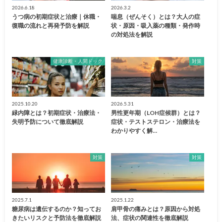
2026.6.18
2026.3.2
うつ病の初期症状と治療｜休職・
喘息（ぜんそく）とは？大人の症
復職の流れと再発予防を解説
状・原因・吸入薬の種類・発作時
の対処法を解説
健康診断・人間ドック
対策
2025.10.20
2026.5.31
緑内障とは？初期症状・治療法・
男性更年期（LOH症候群）とは？
失明予防について徹底解説
症状・テストステロン・治療法を
わかりやすく解…
対策
対策
2025.7.1
2025.1.22
糖尿病は遺伝するのか？知ってお
肩甲骨の痛みとは？原因から対処
きたいリスクと予防法を徹底解説
法、症状の関連性を徹底解説