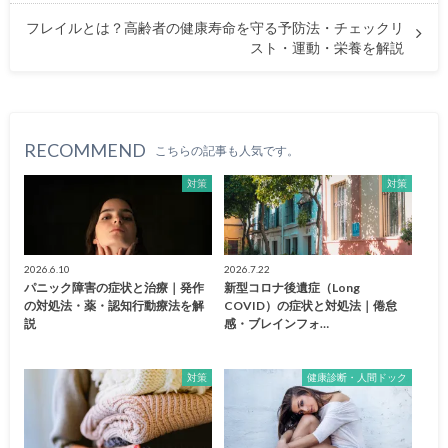
フレイルとは？高齢者の健康寿命を守る予防法・チェックリ
スト・運動・栄養を解説
RECOMMEND
こちらの記事も人気です。
対策
対策
2026.6.10
2026.7.22
パニック障害の症状と治療｜発作
新型コロナ後遺症（Long
の対処法・薬・認知行動療法を解
COVID）の症状と対処法｜倦怠
説
感・ブレインフォ…
対策
健康診断・人間ドック