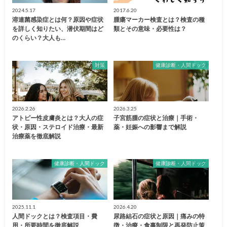
2024.5.17
2017.6.20
溶連菌感染症とは何？原因や症状
腫瘍マーカー検査とは？検査の種
を詳しく知りたい、潜伏期間はど
類とその意味・必要性は？
のくらい？大人も…
対策
健康診断・人間ドック
2026.2.26
2026.3.25
アトピー性皮膚炎とは？大人の症
子宮筋腫の症状と治療｜手術・
状・原因・ステロイド治療・最新
薬・妊娠への影響まで解説
治療薬を徹底解説
健康診断・人間ドック
健康診断・人間ドック
2025.11.1
2026.4.20
人間ドックとは？検査項目・費
尿路結石の症状と原因｜痛みの特
用・所要時間を徹底解説
徴・治療・食事制限と再発防止策