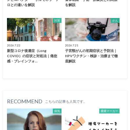
ロとの違いを解説
を解説
対策
がん
2026.7.22
2026.7.21
新型コロナ後遺症（Long
子宮頸がんの初期症状と予防法｜
COVID）の症状と対処法｜倦怠
HPVワクチン・検診・治療まで徹
感・ブレインフォ…
底解説
RECOMMEND
こちらの記事も人気です。
病気
腫瘍マーカー