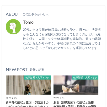
ABOUT
この記事をかいた人
Tomo
20代のとき父親が糖尿病の診断を受け、日々の生活習慣
からこんなにも深刻な状態になってしまうのかという経
験を経て、人間ドックや健康診断を猛勉強。 数々の書籍
などからわかりやすく、手軽に病気の予防に活用してほ
しいとの思いで「からだマガジン」を運営しています。
NEW POST
最新の記事
健康診断・人間ドック
健康診断・人間ドック
2026.7.25
2026.7.24
食中毒の症状と原因・予防法｜カ
胆石（胆嚢結石）の症状と治療｜
ンピロバクター・サルモネラ・ノ
食事制限・手術・胆嚢炎との関係