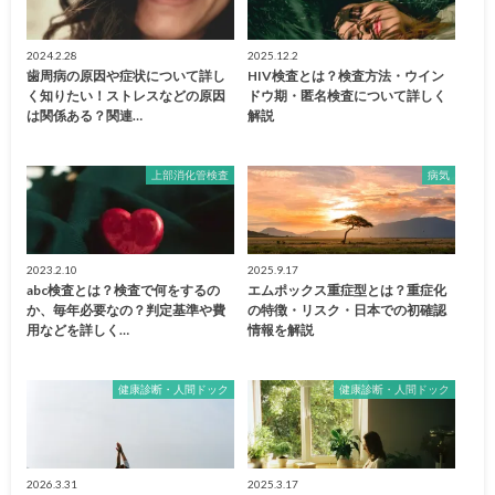
2024.2.28
2025.12.2
歯周病の原因や症状について詳し
HIV検査とは？検査方法・ウイン
く知りたい！ストレスなどの原因
ドウ期・匿名検査について詳しく
は関係ある？関連…
解説
上部消化管検査
病気
2023.2.10
2025.9.17
abc検査とは？検査で何をするの
エムポックス重症型とは？重症化
か、毎年必要なの？判定基準や費
の特徴・リスク・日本での初確認
用などを詳しく…
情報を解説
健康診断・人間ドック
健康診断・人間ドック
2026.3.31
2025.3.17