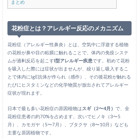
まとめ
花粉症とは？アレルギー反応のメカニズム
花粉症（アレルギー性鼻炎）とは、空気中に浮遊する植物
の花粉が鼻や目の粘膜に触れることで、体内の免疫システ
ムが過剰反応を起こす
I型アレルギー疾患
です。初めて花粉
を吸入した際には症状が出ませんが、繰り返し吸入するこ
とで体内にIgE抗体が作られ（感作）、その後花粉が触れる
たびにヒスタミンなどの化学物質が放出されてアレルギー
症状が現れます。
日本で最も多い花粉症の原因植物は
スギ（2〜4月）
で、全
花粉症患者の約70%を占めます。次いでヒノキ（3〜5
月）、カモガヤ（5〜7月）、ブタクサ（8〜10月）なども
主要な原因植物です。