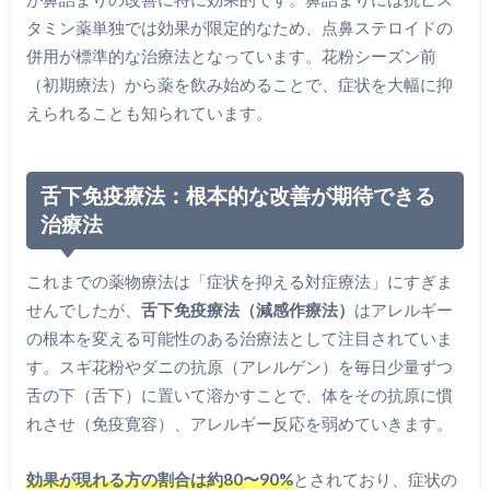
タミン薬単独では効果が限定的なため、点鼻ステロイドの
併用が標準的な治療法となっています。花粉シーズン前
（初期療法）から薬を飲み始めることで、症状を大幅に抑
えられることも知られています。
舌下免疫療法：根本的な改善が期待できる
治療法
これまでの薬物療法は「症状を抑える対症療法」にすぎま
せんでしたが、
舌下免疫療法（減感作療法）
はアレルギー
の根本を変える可能性のある治療法として注目されていま
す。スギ花粉やダニの抗原（アレルゲン）を毎日少量ずつ
舌の下（舌下）に置いて溶かすことで、体をその抗原に慣
れさせ（免疫寛容）、アレルギー反応を弱めていきます。
効果が現れる方の割合は約80〜90%
とされており、症状の