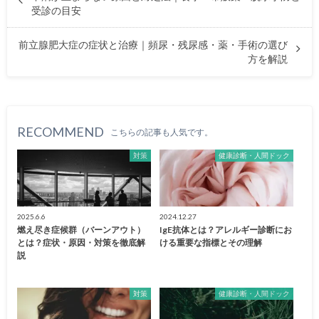
受診の目安
前立腺肥大症の症状と治療｜頻尿・残尿感・薬・手術の選び
方を解説
RECOMMEND
こちらの記事も人気です。
対策
健康診断・人間ドック
2025.6.6
2024.12.27
燃え尽き症候群（バーンアウト）
IgE抗体とは？アレルギー診断にお
とは？症状・原因・対策を徹底解
ける重要な指標とその理解
説
対策
健康診断・人間ドック