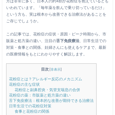
方は非常に多く、日本人の約4割が花粉症を抱えているとも
いわれています。「毎年薬を飲んで乗り切っているだけ」
という方も、実は根本から改善できる治療法があることを
ご存じでしょうか。
この記事では、花粉症の症状・原因・ピーク時期から、市
販薬と処方薬の違い、注目の
舌下免疫療法
、日常生活での
対策・食事との関係、妊婦さんにも使えるケアまで、最新
の医療情報をもとにわかりやすく解説します。
目次
[
非表示
]
花粉症とは？アレルギー反応のメカニズム
花粉症の主な症状
花粉症と副鼻腔炎・気管支喘息の合併
花粉症の薬：市販薬と処方薬の違い
舌下免疫療法：根本的な改善が期待できる治療法
日常生活での花粉症対策
食事と花粉症の関係