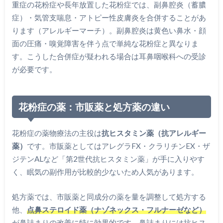
重症の花粉症や長年放置した花粉症では、副鼻腔炎（蓄膿
症）・気管支喘息・アトピー性皮膚炎を合併することがあ
ります（アレルギーマーチ）。副鼻腔炎は黄色い鼻水・顔
面の圧痛・嗅覚障害を伴う点で単純な花粉症と異なりま
す。こうした合併症が疑われる場合は耳鼻咽喉科への受診
が必要です。
花粉症の薬：市販薬と処方薬の違い
花粉症の薬物療法の主役は
抗ヒスタミン薬（抗アレルギー
薬）
です。市販薬としてはアレグラFX・クラリチンEX・ザ
ジテンALなど「第2世代抗ヒスタミン薬」が手に入りやす
く、眠気の副作用が比較的少ないため人気があります。
処方薬では、市販薬と同成分の薬を量を調整して処方する
他、
点鼻ステロイド薬（ナゾネックス・フルナーゼなど）
が鼻詰まりの改善に特に効果的です。鼻詰まりには抗ヒス