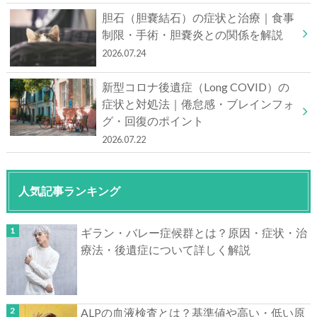
胆石（胆嚢結石）の症状と治療｜食事
制限・手術・胆嚢炎との関係を解説
2026.07.24
新型コロナ後遺症（Long COVID）の
症状と対処法｜倦怠感・ブレインフォ
グ・回復のポイント
2026.07.22
人気記事ランキング
ギラン・バレー症候群とは？原因・症状・治
療法・後遺症について詳しく解説
ALPの血液検査とは？基準値や高い・低い原