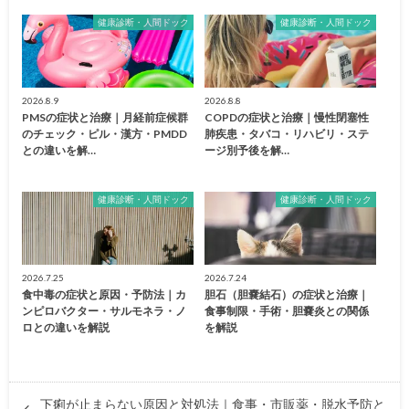
健康診断・人間ドック
健康診断・人間ドック
2026.8.9
2026.8.8
PMSの症状と治療｜月経前症候群
COPDの症状と治療｜慢性閉塞性
のチェック・ピル・漢方・PMDD
肺疾患・タバコ・リハビリ・ステ
との違いを解…
ージ別予後を解…
健康診断・人間ドック
健康診断・人間ドック
2026.7.25
2026.7.24
食中毒の症状と原因・予防法｜カ
胆石（胆嚢結石）の症状と治療｜
ンピロバクター・サルモネラ・ノ
食事制限・手術・胆嚢炎との関係
ロとの違いを解説
を解説
下痢が止まらない原因と対処法｜食事・市販薬・脱水予防と