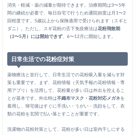
消失・軽減・薬の減量が期待できます。治療期間は3〜5年
間の継続が必要で、毎日自宅で行うため通院頻度は月1〜2
回程度です。5歳以上から保険適用で受けられます（スギと
ダニ）。ただし、スギ花粉の舌下免疫療法は
花粉飛散期
（2〜5月）には開始できず
、6〜12月に開始します。
日常生活での花粉症対策
薬物療法と並行して、日常生活での花粉吸入量を減らす対
策も重要です。まず、花粉情報（天気予報の花粉情報・専
用アプリ）を活用して、花粉量が多い日は外出を控えるこ
とが基本です。外出時は
不織布マスク・花粉対応メガネ
を
着用し、帰宅後はすぐに手洗い・うがい・洗顔をして、衣
類の花粉を玄関で払い落とすことが重要です。
洗濯物の花粉対策として、花粉が多い日は室内干しにする