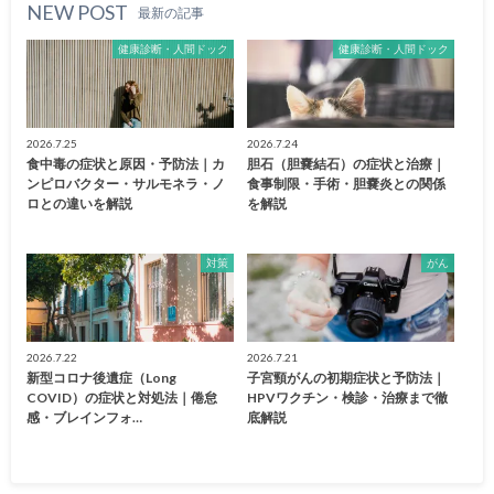
NEW POST
最新の記事
健康診断・人間ドック
健康診断・人間ドック
2026.7.25
2026.7.24
食中毒の症状と原因・予防法｜カ
胆石（胆嚢結石）の症状と治療｜
ンピロバクター・サルモネラ・ノ
食事制限・手術・胆嚢炎との関係
ロとの違いを解説
を解説
対策
がん
2026.7.22
2026.7.21
新型コロナ後遺症（Long
子宮頸がんの初期症状と予防法｜
COVID）の症状と対処法｜倦怠
HPVワクチン・検診・治療まで徹
感・ブレインフォ…
底解説