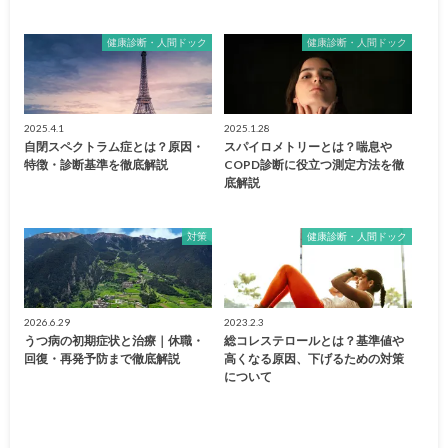
健康診断・人間ドック
健康診断・人間ドック
2025.4.1
2025.1.28
自閉スペクトラム症とは？原因・
スパイロメトリーとは？喘息や
特徴・診断基準を徹底解説
COPD診断に役立つ測定方法を徹
底解説
対策
健康診断・人間ドック
2026.6.29
2023.2.3
うつ病の初期症状と治療｜休職・
総コレステロールとは？基準値や
回復・再発予防まで徹底解説
高くなる原因、下げるための対策
について