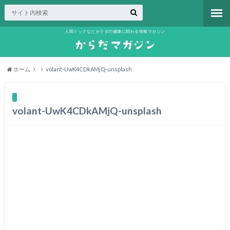
人間ドックなどカラダの健康に関わる情報マガジン
ホーム
volant-UwK4CDkAMjQ-unsplash
volant-UwK4CDkAMjQ-unsplash