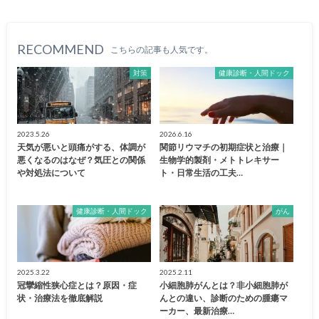
RECOMMEND
こちらの記事も人気です。
対策
健康診断・人間ドック
2023.5.26
2026.6.16
天気が悪いと頭痛がする、体調が
関節リウマチの初期症状と治療｜
悪くなるのはなぜ？気圧との関係
生物学的製剤・メトトレキサー
や対処法について
ト・日常生活の工夫…
健康診断・人間ドック
がん
2025.3.22
2025.2.11
冠攣縮性狭心症とは？原因・症
小細胞肺がんとは？非小細胞肺が
状・治療法を徹底解説
んとの違い、診断のための腫瘍マ
ーカー、最新治療…