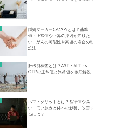
腫瘍マーカーCA19-9とは？基準
値・正常値や上昇の原因が知りた
い、がんの可能性や高値の場合の対
処法
肝機能検査とは？AST・ALT・γ-
GTPの正常値と異常値を徹底解説
ヘマトクリットとは？基準値や高
い・低い原因と体への影響、改善す
るには？