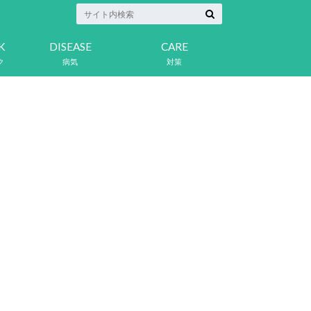
K
DISEASE
CARE
ク
病気
対策