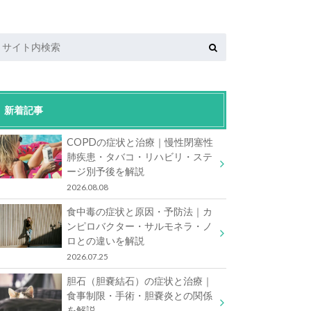
新着記事
COPDの症状と治療｜慢性閉塞性
肺疾患・タバコ・リハビリ・ステ
ージ別予後を解説
2026.08.08
食中毒の症状と原因・予防法｜カ
ンピロバクター・サルモネラ・ノ
ロとの違いを解説
2026.07.25
胆石（胆嚢結石）の症状と治療｜
食事制限・手術・胆嚢炎との関係
を解説