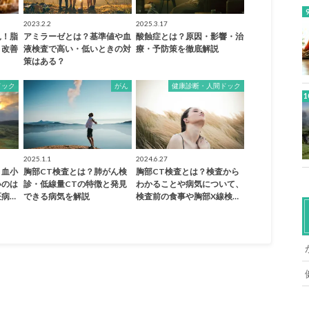
2023.2.2
2025.3.17
見！脂
アミラーゼとは？基準値や血
酸蝕症とは？原因・影響・治
・改善
液検査で高い・低いときの対
療・予防策を徹底解説
策はある？
ドック
がん
健康診断・人間ドック
2025.1.1
2024.6.27
？血小
胸部CT検査とは？肺がん検
胸部CT検査とは？検査から
いのは
診・低線量CTの特徴と発見
わかることや病気について、
病…
できる病気を解説
検査前の食事や胸部X線検…