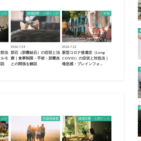
ドック
健康診断・人間ドック
対策
2026.7.24
2026.7.22
予防法
胆石（胆嚢結石）の症状と治
新型コロナ後遺症（Long
サルモ
療｜食事制限・手術・胆嚢炎
COVID）の症状と対処法｜
解説
との関係を解説
倦怠感・ブレインフォ…
ドック
代謝系検査
健康診断・人間ドック