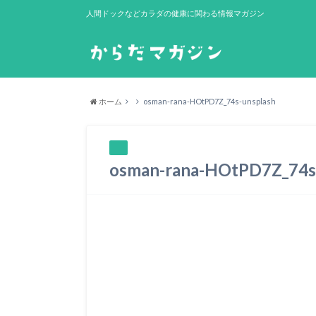
人間ドックなどカラダの健康に関わる情報マガジン
ホーム
osman-rana-HOtPD7Z_74s-unsplash
osman-rana-HOtPD7Z_74s