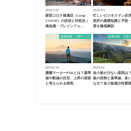
2026.7.22
2025.4.4
新型コロナ後遺症（Long
忙しいビジネスマン必
COVID）の症状と対処法｜
肪肝の基礎知識と予防
倦怠感・ブレインフォ…
策を徹底解説
健康診断・人間ドック
健康診断・人間
2024.6.19
2023.2.6
腫瘍マーカーPSAとは？基準
血小板が少ない原因は
値や数値の目安、上昇の原因
板の役割と基準値、多
と考えられる病気
なぜ？血小板減少性紫斑