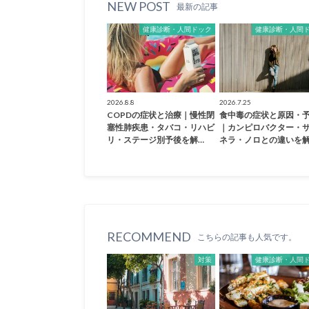
NEW POST
最新の記事
健康診断・人間ドック
健康診断・人間
2026.8.8
2026.7.25
COPDの症状と治療｜慢性閉
食中毒の症状と原因・
塞性肺疾患・タバコ・リハビ
｜カンピロバクター・
リ・ステージ別予後を解…
ネラ・ノロとの違いを
RECOMMEND
こちらの記事も人気です。
対策
健康診断・人間