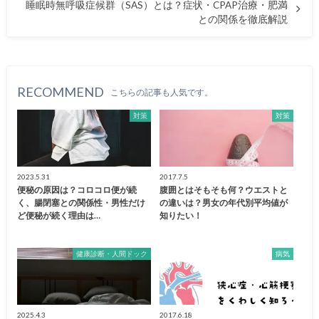
睡眠時無呼吸症候群（SAS）とは？症状・CPAP治療・肥満
との関係を徹底解説
RECOMMEND
こちらの記事も人気です。
対策
対策
2023.5.31
2017.7.5
便秘の原因は？コロコロ便が続
腹囲とはそもそも何？ウエストと
く、腸閉塞との関係性・男性だけ
の違いは？男女の年代別平均値が
ど便秘が続く理由は…
知りたい！
健康診断・人間ドック
病気
2025.4.3
2017.6.18