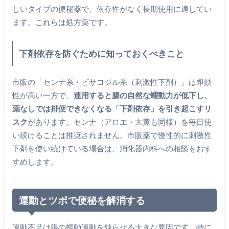
しいタイプの便秘薬で、依存性がなく長期使用に適してい
ます。これらは処方薬です。
下剤依存を防ぐために知っておくべきこと
市販の「センナ系・ビサコジル系（刺激性下剤）」は即効
性が高い一方で、
連用すると腸の自然な蠕動力が低下し、
薬なしでは排便できなくなる「下剤依存」を引き起こすリ
スク
があります。センナ（アロエ・大黄も同様）を毎日使
い続けることは推奨されません。市販薬で慢性的に刺激性
下剤を使い続けている場合は、消化器内科への相談をおす
すめします。
運動とツボで便秘を解消する
運動不足は腸の蠕動運動を鈍らせる大きな要因です。特に