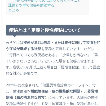
下剤依存を防ぐために知っておくべきこと
運動とツボで便秘を解消する
まとめ
便秘とは？定義と慢性便秘について
医学的には
排便が週3回未満・または排便に際して苦痛を伴
う症状が継続する状態
を便秘と定義しています。ただし
「毎日出ていても残便感がある」「少量しか出ない」「強
くいきまないと出ない」といった場合も便秘に含まれま
す。症状が3か月以上続く場合は「慢性便秘症」として医療
的な対応が必要です。
2023年に改定された「便通異常症診療ガイドライン」で
は、慢性便秘を
機能性便秘（腸の機能的な問題）
と
器質性
便秘（腸の構造的な異常）
に分けています。大部分の慢性
便秘は機能性ですが、血便・体重減少・急に便秘が悪化し