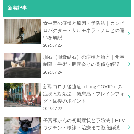
新着記事
食中毒の症状と原因・予防法｜カンピ
ロバクター・サルモネラ・ノロとの違
いを解説
2026.07.25
胆石（胆嚢結石）の症状と治療｜食事
制限・手術・胆嚢炎との関係を解説
2026.07.24
新型コロナ後遺症（Long COVID）の
症状と対処法｜倦怠感・ブレインフォ
グ・回復のポイント
2026.07.22
子宮頸がんの初期症状と予防法｜HPV
ワクチン・検診・治療まで徹底解説