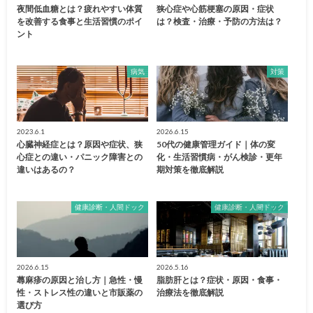
夜間低血糖とは？疲れやすい体質
狭心症や心筋梗塞の原因・症状
を改善する食事と生活習慣のポイ
は？検査・治療・予防の方法は？
ント
病気
対策
2023.6.1
2026.6.15
心臓神経症とは？原因や症状、狭
50代の健康管理ガイド｜体の変
心症との違い・パニック障害との
化・生活習慣病・がん検診・更年
違いはあるの？
期対策を徹底解説
健康診断・人間ドック
健康診断・人間ドック
2026.6.15
2026.5.16
蕁麻疹の原因と治し方｜急性・慢
脂肪肝とは？症状・原因・食事・
性・ストレス性の違いと市販薬の
治療法を徹底解説
選び方