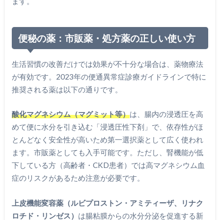
ます。
便秘の薬：市販薬・処方薬の正しい使い方
生活習慣の改善だけでは効果が不十分な場合は、薬物療法
が有効です。2023年の便通異常症診療ガイドラインで特に
推奨される薬は以下の通りです。
酸化マグネシウム（マグミット等）
は、腸内の浸透圧を高
めて便に水分を引き込む「浸透圧性下剤」で、依存性がほ
とんどなく安全性が高いため第一選択薬として広く使われ
ます。市販薬としても入手可能です。ただし、腎機能が低
下している方（高齢者・CKD患者）では高マグネシウム血
症のリスクがあるため注意が必要です。
上皮機能変容薬（ルビプロストン・アミティーザ、リナク
ロチド・リンゼス）
は腸粘膜からの水分分泌を促進する新