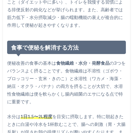
こと（ダイエット中に多い）、トイレを我慢する習慣によ
る排便反射の鈍化などが挙げられます。また、高齢者では
筋力低下・水分摂取減少・腸の蠕動機能の衰えが複合的に
作用して便秘が起きやすくなります。
食事で便秘を解消する方法
便秘改善の食事の基本は
食物繊維・水分・発酵食品
の3つを
バランスよく摂ることです。食物繊維は不溶性（ゴボウ・
ブロッコリー・玄米・きのこ）と水溶性（ワカメ・海藻・
納豆・オクラ・バナナ）の両方を摂ることが大切で、水溶
性食物繊維は便を軟らかくし腸内細菌のエサになる点で特
に重要です。
水分は
1日1.5〜2L程度
を目安に摂取します。特に朝起きた
ときに白湯や冷水を1杯飲むことで、腸への刺激（胃・大腸
反射）が促され朝の排便リズムが整いやすくなります。ま