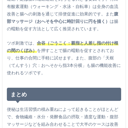
有酸素運動（ウォーキング・水泳・自転車）は全身の血流
改善と腸への刺激を通じて排便促進に効果的です。また
腹
部マッサージ（おへそを中心に時計回りに円を描く）
は腸
の蠕動を促す方法として広く推奨されています。
ツボ刺激では、
合谷（ごうこく：親指と人差し指の付け根
の間のくぼみ）
を押すことで腸の蠕動を促すとされてお
り、仕事の合間に手軽に試せます。また、腹部の「天枢
（てんすう）穴：おへそから指3本分横」も腸の機能改善に
使われるツボです。
まとめ
便秘は生活習慣の積み重ねによって起きることがほとんど
で、食物繊維・水分・発酵食品の摂取・適度な運動・腹部
マッサージなどを組み合わせることで大半のケースは改善