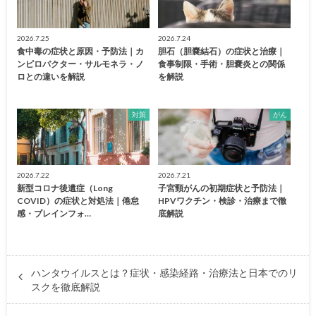
2026.7.25
2026.7.24
食中毒の症状と原因・予防法｜カ
胆石（胆嚢結石）の症状と治療｜
ンピロバクター・サルモネラ・ノ
食事制限・手術・胆嚢炎との関係
ロとの違いを解説
を解説
対策
がん
2026.7.22
2026.7.21
新型コロナ後遺症（Long
子宮頸がんの初期症状と予防法｜
COVID）の症状と対処法｜倦怠
HPVワクチン・検診・治療まで徹
感・ブレインフォ…
底解説
ハンタウイルスとは？症状・感染経路・治療法と日本でのリ
スクを徹底解説