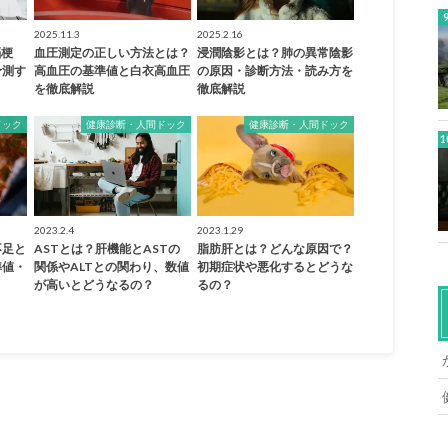
2025.11.3
2025.2.16
脳梗
血圧測定の正しい方法とは？
浸潤陰影とは？肺の異常陰影
予測す
高血圧の基準値と白衣高血圧
の原因・診断方法・読み方を
を徹底解説
徹底解説
ドック
健康診断・人間ドック
健康診断・人間ドック
2023.2.4
2023.1.29
不足と
ASTとは？肝機能とASTの
脂肪肝とは？どんな原因で？
準値・
関係やALTとの関わり、数値
初期症状や悪化するとどうな
が高いとどうなるの？
るの？