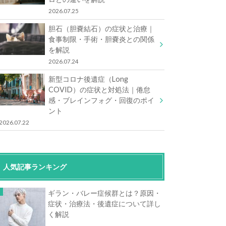
2026.07.25
胆石（胆嚢結石）の症状と治療｜
食事制限・手術・胆嚢炎との関係
を解説
2026.07.24
新型コロナ後遺症（Long
COVID）の症状と対処法｜倦怠
感・ブレインフォグ・回復のポイ
ント
2026.07.22
人気記事ランキング
ギラン・バレー症候群とは？原因・
症状・治療法・後遺症について詳し
く解説