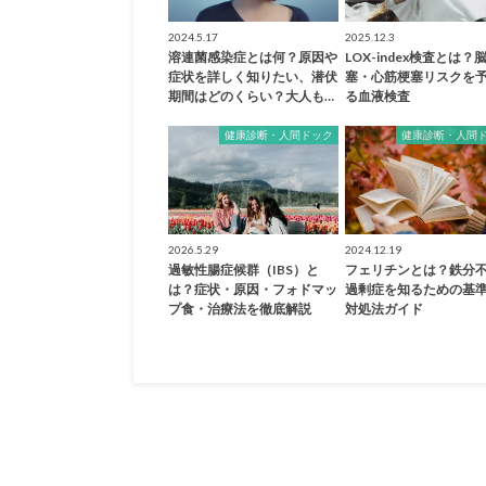
2024.5.17
2025.12.3
溶連菌感染症とは何？原因や
LOX-index検査とは？
症状を詳しく知りたい、潜伏
塞・心筋梗塞リスクを
期間はどのくらい？大人も…
る血液検査
健康診断・人間ドック
健康診断・人間
2026.5.29
2024.12.19
過敏性腸症候群（IBS）と
フェリチンとは？鉄分
は？症状・原因・フォドマッ
過剰症を知るための基
プ食・治療法を徹底解説
対処法ガイド