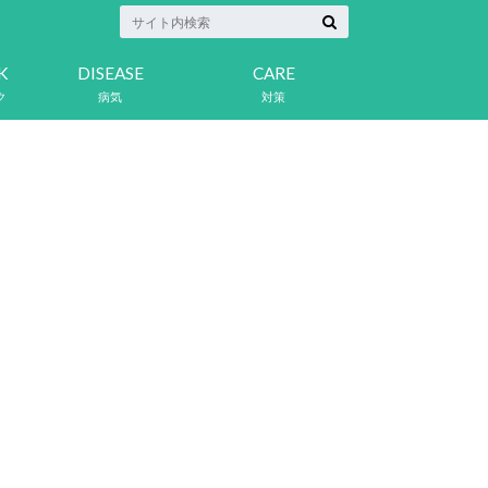
K
DISEASE
CARE
ク
病気
対策