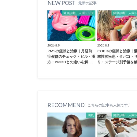
NEW POST
最新の記事
健康診断・人間ドック
健康診断・人間
2026.8.9
2026.8.8
PMSの症状と治療｜月経前
COPDの症状と治療｜
症候群のチェック・ピル・漢
塞性肺疾患・タバコ・
方・PMDDとの違いを解…
リ・ステージ別予後を解
RECOMMEND
こちらの記事も人気です。
病気
健康診断・人間