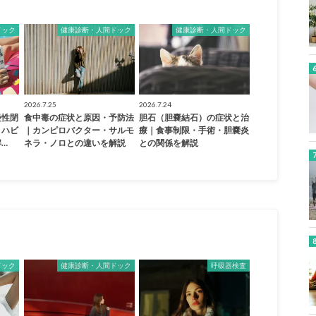
ドック
健康診断・人間ドック
健康診断・人間ドック
2026.7.25
2026.7.24
慢性閉
食中毒の症状と原因・予防法
胆石（胆嚢結石）の症状と治
リハビ
｜カンピロバクター・サルモ
療｜食事制限・手術・胆嚢炎
…
ネラ・ノロとの違いを解説
との関係を解説
ドック
健康診断・人間ドック
呼吸器検査