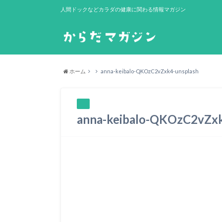
人間ドックなどカラダの健康に関わる情報マガジン
ホーム
anna-keibalo-QKOzC2vZxk4-unsplash
anna-keibalo-QKOzC2vZxk