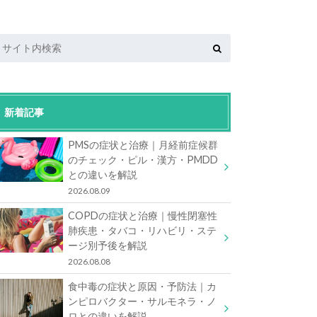
新着記事
PMSの症状と治療｜月経前症候群
のチェック・ピル・漢方・PMDD
との違いを解説
2026.08.09
COPDの症状と治療｜慢性閉塞性
肺疾患・タバコ・リハビリ・ステ
ージ別予後を解説
2026.08.08
食中毒の症状と原因・予防法｜カ
ンピロバクター・サルモネラ・ノ
ロとの違いを解説