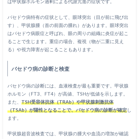
は甲状腺ホルモン過剰による代謝亢進の症状です。
バセドウ病特有の症状として、眼球突出（目が前に飛び出
す）、甲状腺腫（首の前面の腫れ）があります。眼球突出
はバセドウ病眼症と呼ばれ、眼の周りの組織に炎症が起こ
ることで生じます。重症の場合、複視（物が二重に見え
る）や視力障害が起こることもあります。
バセドウ病の診断と検査
バセドウ病の診断には、血液検査が最も重要です。甲状腺
ホルモン（FT3、FT4）が高値、TSHが低値を示します。
また、
TSH受容体抗体（TRAb）や甲状腺刺激抗体
（TSAb）が陽性となることで、バセドウ病の診断が確定
し
ます。
甲状腺超音波検査では、甲状腺の腫大や血流の増加が確認