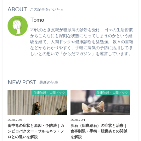
ABOUT
この記事をかいた人
Tomo
20代のとき父親が糖尿病の診断を受け、日々の生活習慣
からこんなにも深刻な状態になってしまうのかという経
験を経て、人間ドックや健康診断を猛勉強。 数々の書籍
などからわかりやすく、手軽に病気の予防に活用してほ
しいとの思いで「からだマガジン」を運営しています。
NEW POST
最新の記事
健康診断・人間ドック
健康診断・人間ドック
2026.7.25
2026.7.24
食中毒の症状と原因・予防法｜カ
胆石（胆嚢結石）の症状と治療｜
ンピロバクター・サルモネラ・ノ
食事制限・手術・胆嚢炎との関係
ロとの違いを解説
を解説