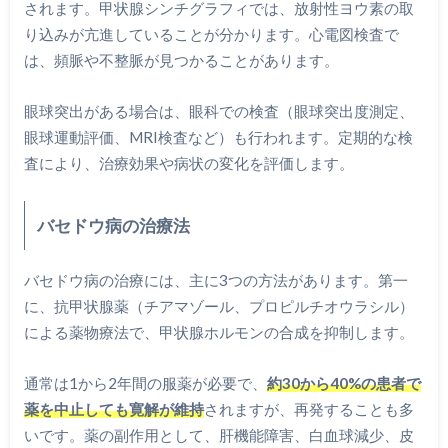
されます。甲状腺シンチグラフィでは、放射性ヨウ素の取
り込みが亢進していることが分かります。心電図検査で
は、頻脈や不整脈が見つかることがあります。
眼球突出がある場合は、眼科での検査（眼球突出度測定、
眼球運動評価、MRI検査など）も行われます。定期的な検
査により、治療効果や病状の変化を評価します。
バセドウ病の治療法
バセドウ病の治療には、主に3つの方法があります。第一
に、抗甲状腺薬（チアマゾール、プロピルチオウラシル）
による薬物療法で、甲状腺ホルモンの合成を抑制します。
通常は1から2年間の服薬が必要で、
約30から40%の患者で
薬を中止しても寛解が維持
されますが、再発することも多
いです。薬の副作用として、肝機能障害、白血球減少、皮