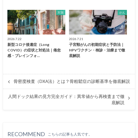
対策
がん
2026.7.22
2026.7.21
新型コロナ後遺症（Long
子宮頸がんの初期症状と予防法｜
COVID）の症状と対処法｜倦怠
HPVワクチン・検診・治療まで徹
感・ブレインフォ…
底解説
骨密度検査（DXA法）とは？骨粗鬆症の診断基準を徹底解説
人間ドック結果の見方完全ガイド：異常値から再検査まで徹
底解説
RECOMMEND
こちらの記事も人気です。