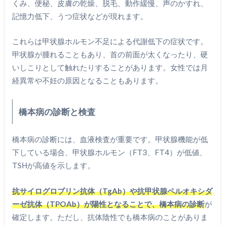
くみ、便秘、皮膚の乾燥、脱毛、動作緩慢、声のかすれ、
記憶力低下、うつ症状などが現れます。
これらは甲状腺ホルモン不足による代謝低下の症状です。
甲状腺が腫れることもあり、首の前面が太くなったり、硬
いしこりとして触れたりすることがあります。女性では月
経異常や不妊の原因となることもあります。
橋本病の診断と検査
橋本病の診断には、血液検査が重要です。甲状腺機能が低
下している場合、甲状腺ホルモン（FT3、FT4）が低値、
TSHが高値を示します。
抗サイログロブリン抗体（TgAb）や抗甲状腺ペルオキシダ
ーゼ抗体（TPOAb）が陽性となることで、橋本病の診断
が
確定します。ただし、抗体陰性でも橋本病のことがありま