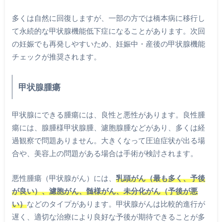
多くは自然に回復しますが、一部の方では橋本病に移行し
て永続的な甲状腺機能低下症になることがあります。次回
の妊娠でも再発しやすいため、妊娠中・産後の甲状腺機能
チェックが推奨されます。
甲状腺腫瘍
甲状腺にできる腫瘍には、良性と悪性があります。良性腫
瘍には、腺腫様甲状腺腫、濾胞腺腫などがあり、多くは経
過観察で問題ありません。大きくなって圧迫症状が出る場
合や、美容上の問題がある場合は手術が検討されます。
悪性腫瘍（甲状腺がん）には、
乳頭がん（最も多く、予後
が良い）、濾胞がん、髄様がん、未分化がん（予後が悪
い）
などのタイプがあります。甲状腺がんは比較的進行が
遅く、適切な治療により良好な予後が期待できることが多