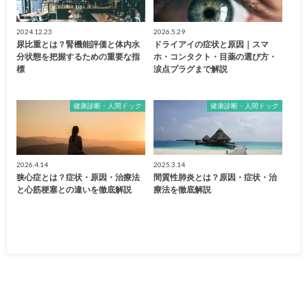
2024.12.23
2026.5.29
尿比重とは？腎機能評価と体内水
ドライアイの症状と原因｜スマ
分状態を把握するための重要な指
ホ・コンタクト・目薬の選び方・
標
涙点プラグまで解説
健康診断・人間ドック
健康診断・人間ドック
2026.4.14
2025.3.14
狭心症とは？症状・原因・治療法
間質性肺炎とは？原因・症状・治
と心筋梗塞との違いを徹底解説
療法を徹底解説