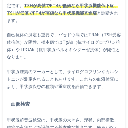
定です。
TSHが高値でFT4が低値なら甲状腺機能低下症、
TSHが低値でFT4が高値なら甲状腺機能亢進症
と診断され
ます。
自己抗体の測定も重要で、バセドウ病ではTRAb（TSH受容
体抗体）が陽性、橋本病ではTgAb（抗サイログロブリン抗
体）やTPOAb（抗甲状腺ペルオキシダーゼ抗体）が陽性と
なります。
甲状腺腫瘍のマーカーとして、サイログロブリンやカルシ
トニンが測定されることもあります。これらの血液検査に
より、甲状腺疾患の種類や重症度を評価できます。
画像検査
甲状腺超音波検査は、甲状腺の大きさ、形状、内部構造、
結節の有無などを評価する基本的な検査です。痛みがなく