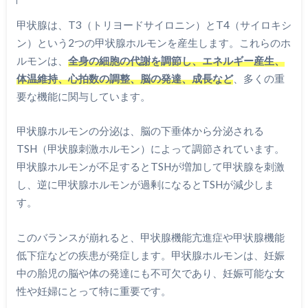
甲状腺は、T3（トリヨードサイロニン）とT4（サイロキシ
ン）という2つの甲状腺ホルモンを産生します。これらのホ
ルモンは、
全身の細胞の代謝を調節し、エネルギー産生、
体温維持、心拍数の調整、脳の発達、成長など
、多くの重
要な機能に関与しています。
甲状腺ホルモンの分泌は、脳の下垂体から分泌される
TSH（甲状腺刺激ホルモン）によって調節されています。
甲状腺ホルモンが不足するとTSHが増加して甲状腺を刺激
し、逆に甲状腺ホルモンが過剰になるとTSHが減少しま
す。
このバランスが崩れると、甲状腺機能亢進症や甲状腺機能
低下症などの疾患が発症します。甲状腺ホルモンは、妊娠
中の胎児の脳や体の発達にも不可欠であり、妊娠可能な女
性や妊婦にとって特に重要です。