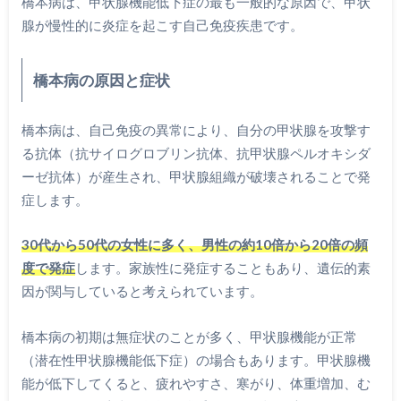
橋本病は、甲状腺機能低下症の最も一般的な原因で、甲状
腺が慢性的に炎症を起こす自己免疫疾患です。
橋本病の原因と症状
橋本病は、自己免疫の異常により、自分の甲状腺を攻撃す
る抗体（抗サイログロブリン抗体、抗甲状腺ペルオキシダ
ーゼ抗体）が産生され、甲状腺組織が破壊されることで発
症します。
30代から50代の女性に多く、男性の約10倍から20倍の頻
度で発症
します。家族性に発症することもあり、遺伝的素
因が関与していると考えられています。
橋本病の初期は無症状のことが多く、甲状腺機能が正常
（潜在性甲状腺機能低下症）の場合もあります。甲状腺機
能が低下してくると、疲れやすさ、寒がり、体重増加、む