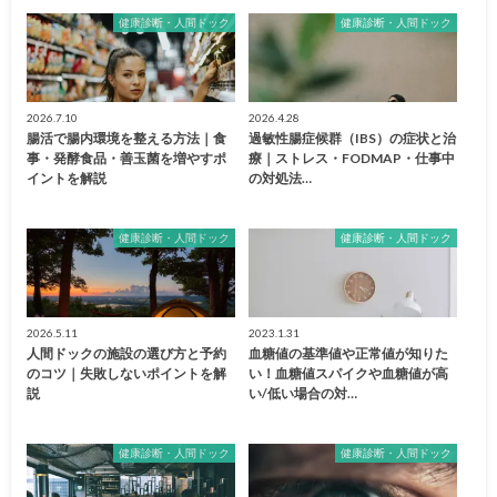
健康診断・人間ドック
健康診断・人間ドック
2026.7.10
2026.4.28
腸活で腸内環境を整える方法｜食
過敏性腸症候群（IBS）の症状と治
事・発酵食品・善玉菌を増やすポ
療｜ストレス・FODMAP・仕事中
イントを解説
の対処法…
健康診断・人間ドック
健康診断・人間ドック
2026.5.11
2023.1.31
人間ドックの施設の選び方と予約
血糖値の基準値や正常値が知りた
のコツ｜失敗しないポイントを解
い！血糖値スパイクや血糖値が高
説
い/低い場合の対…
健康診断・人間ドック
健康診断・人間ドック