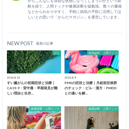
からこんなにも深刻な状態になってしまうのかという経
験を経て、人間ドックや健康診断を猛勉強。 数々の書籍
などからわかりやすく、手軽に病気の予防に活用してほ
しいとの思いで「からだマガジン」を運営しています。
NEW POST
最新の記事
がん
健康診断・人間ドック
2026.8.10
2026.8.9
すい臓がんの初期症状と治療｜
PMSの症状と治療｜月経前症候群
CA19-9・背中痛・早期発見が難
のチェック・ピル・漢方・PMDD
しい理由と生存…
との違いを解…
健康診断・人間ドック
健康診断・人間ドック