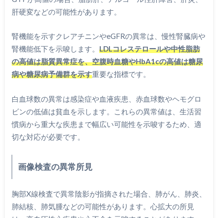
肝硬変などの可能性があります。
腎機能を示すクレアチニンやeGFRの異常は、慢性腎臓病や
腎機能低下を示唆します。
LDLコレステロールや中性脂肪
の高値は脂質異常症を、空腹時血糖やHbA1cの高値は糖尿
病や糖尿病予備群を示す
重要な指標です。
白血球数の異常は感染症や血液疾患、赤血球数やヘモグロ
ビンの低値は貧血を示します。これらの異常値は、生活習
慣病から重大な疾患まで幅広い可能性を示唆するため、適
切な対応が必要です。
画像検査の異常所見
胸部X線検査で異常陰影が指摘された場合、肺がん、肺炎、
肺結核、肺気腫などの可能性があります。心拡大の所見