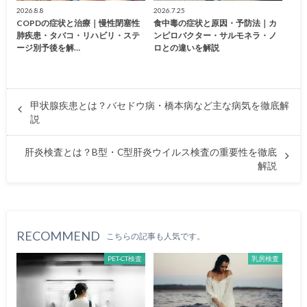
2026.8.8
2026.7.25
COPDの症状と治療｜慢性閉塞性
食中毒の症状と原因・予防法｜カ
肺疾患・タバコ・リハビリ・ステ
ンピロバクター・サルモネラ・ノ
ージ別予後を解…
ロとの違いを解説
甲状腺疾患とは？バセドウ病・橋本病など主な病気を徹底解
説
肝炎検査とは？B型・C型肝炎ウイルス検査の重要性を徹底
解説
RECOMMEND
こちらの記事も人気です。
PET-CT検査
乳房検査