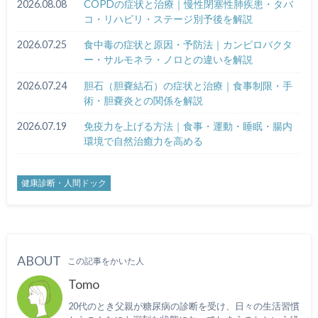
2026.08.08
COPDの症状と治療｜慢性閉塞性肺疾患・タバ
コ・リハビリ・ステージ別予後を解説
2026.07.25
食中毒の症状と原因・予防法｜カンピロバクタ
ー・サルモネラ・ノロとの違いを解説
2026.07.24
胆石（胆嚢結石）の症状と治療｜食事制限・手
術・胆嚢炎との関係を解説
2026.07.19
免疫力を上げる方法｜食事・運動・睡眠・腸内
環境で自然治癒力を高める
健康診断・人間ドック
ABOUT
この記事をかいた人
Tomo
20代のとき父親が糖尿病の診断を受け、日々の生活習慣