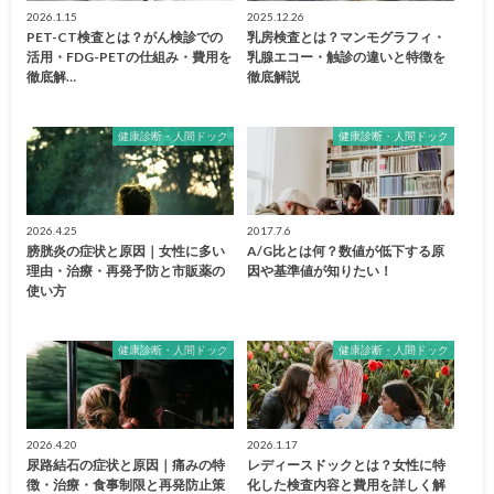
2026.1.15
2025.12.26
PET-CT検査とは？がん検診での
乳房検査とは？マンモグラフィ・
活用・FDG-PETの仕組み・費用を
乳腺エコー・触診の違いと特徴を
徹底解…
徹底解説
健康診断・人間ドック
健康診断・人間ドック
2026.4.25
2017.7.6
膀胱炎の症状と原因｜女性に多い
A/G比とは何？数値が低下する原
理由・治療・再発予防と市販薬の
因や基準値が知りたい！
使い方
健康診断・人間ドック
健康診断・人間ドック
2026.4.20
2026.1.17
尿路結石の症状と原因｜痛みの特
レディースドックとは？女性に特
徴・治療・食事制限と再発防止策
化した検査内容と費用を詳しく解