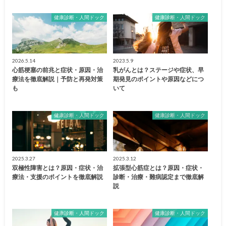
健康診断・人間ドック
健康診断・人間ドック
2026.5.14
2023.5.9
心筋梗塞の前兆と症状・原因・治
乳がんとは？ステージや症状、早
療法を徹底解説｜予防と再発対策
期発見のポイントや原因などにつ
も
いて
健康診断・人間ドック
健康診断・人間ドック
2025.3.27
2025.3.12
双極性障害とは？原因・症状・治
拡張型心筋症とは？原因・症状・
療法・支援のポイントを徹底解説
診断・治療・難病認定まで徹底解
説
健康診断・人間ドック
健康診断・人間ドック