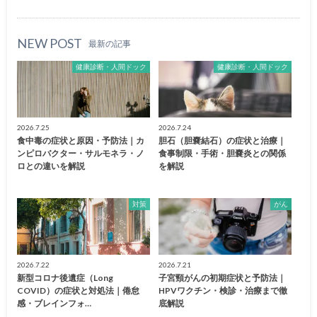
NEW POST
最新の記事
健康診断・人間ドック
健康診断・人間ドック
2026.7.25
2026.7.24
食中毒の症状と原因・予防法｜カ
胆石（胆嚢結石）の症状と治療｜
ンピロバクター・サルモネラ・ノ
食事制限・手術・胆嚢炎との関係
ロとの違いを解説
を解説
対策
がん
2026.7.22
2026.7.21
新型コロナ後遺症（Long
子宮頸がんの初期症状と予防法｜
COVID）の症状と対処法｜倦怠
HPVワクチン・検診・治療まで徹
感・ブレインフォ…
底解説