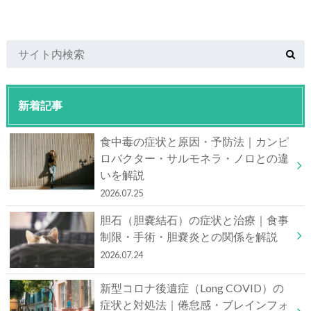
新着記事
食中毒の症状と原因・予防法｜カンピ
ロバクター・サルモネラ・ノロとの違
いを解説
2026.07.25
胆石（胆嚢結石）の症状と治療｜食事
制限・手術・胆嚢炎との関係を解説
2026.07.24
新型コロナ後遺症（Long COVID）の
症状と対処法｜倦怠感・ブレインフォ