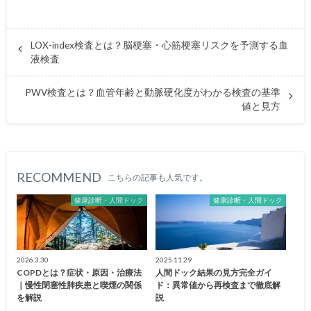
LOX-index検査とは？脳梗塞・心筋梗塞リスクを予測する血
液検査
PWV検査とは？血管年齢と動脈硬化度がわかる検査の基準
値と見方
RECOMMEND
こちらの記事も人気です。
健康診断・人間ドック
健康診断・人間ドック
2026.3.30
2025.11.29
COPDとは？症状・原因・治療法
人間ドック結果の見方完全ガイ
｜慢性閉塞性肺疾患と喫煙の関係
ド：異常値から再検査まで徹底解
を解説
説