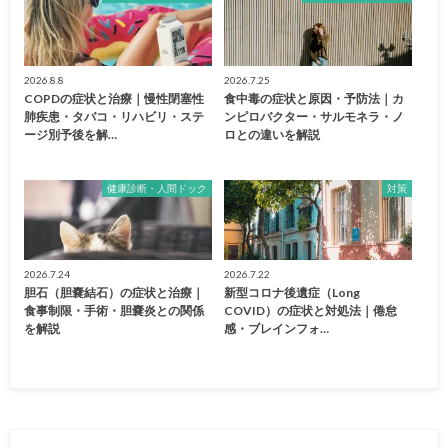
2026.8.8
2026.7.25
COPDの症状と治療｜慢性閉塞性
食中毒の症状と原因・予防法｜カ
肺疾患・タバコ・リハビリ・ステ
ンピロバクター・サルモネラ・ノ
ージ別予後を解…
ロとの違いを解説
健康診断・人間ドック
対策
2026.7.24
2026.7.22
胆石（胆嚢結石）の症状と治療｜
新型コロナ後遺症（Long
食事制限・手術・胆嚢炎との関係
COVID）の症状と対処法｜倦怠
を解説
感・ブレインフォ…