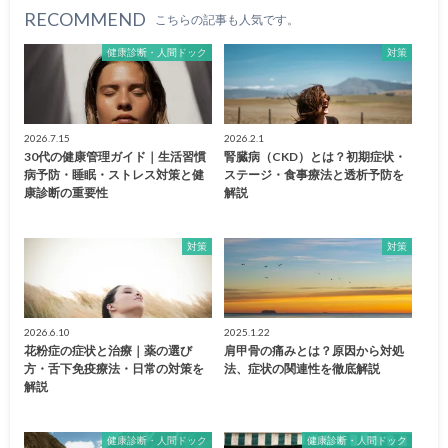
RECOMMEND
こちらの記事も人気です。
健康診断・人間ドック
対策
2026.7.15
2026.2.1
30代の健康管理ガイド｜生活習慣
腎臓病（CKD）とは？初期症状・
病予防・睡眠・ストレス対策と健
ステージ・食事療法と透析予防を
康診断の重要性
解説
対策
対策
2026.6.10
2025.1.22
花粉症の症状と治療｜薬の選び
肩甲骨の痛みとは？原因から対処
方・舌下免疫療法・日常の対策を
法、症状の関連性を徹底解説
解説
健康診断・人間ドック
健康診断・人間ドック