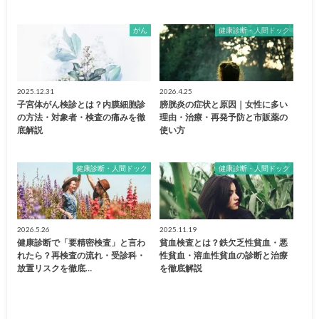
がん
健康診断・人間ドック
2025.12.31
2026.4.25
子宮体がん検診とは？内膜細胞診
膀胱炎の症状と原因｜女性に多い
の方法・対象者・検査の痛みを徹
理由・治療・再発予防と市販薬の
底解説
使い方
健康診断・人間ドック
健康診断・人間ドック
2026.5.26
2025.11.19
健康診断で「要精密検査」と言わ
貧血検査とは？鉄欠乏性貧血・悪
れたら？再検査の流れ・受診科・
性貧血・溶血性貧血の診断と治療
放置リスクを徹底…
を徹底解説