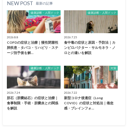
NEW POST
最新の記事
健康診断・人間ドック
健康診断・人間ドック
2026.8.8
2026.7.25
COPDの症状と治療｜慢性閉塞性
食中毒の症状と原因・予防法｜カ
肺疾患・タバコ・リハビリ・ステ
ンピロバクター・サルモネラ・ノ
ージ別予後を解…
ロとの違いを解説
健康診断・人間ドック
対策
2026.7.24
2026.7.22
胆石（胆嚢結石）の症状と治療｜
新型コロナ後遺症（Long
食事制限・手術・胆嚢炎との関係
COVID）の症状と対処法｜倦怠
を解説
感・ブレインフォ…