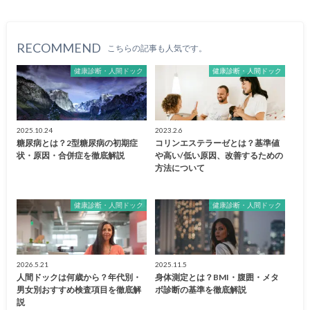
RECOMMEND
こちらの記事も人気です。
健康診断・人間ドック
健康診断・人間ドック
2025.10.24
2023.2.6
糖尿病とは？2型糖尿病の初期症
コリンエステラーゼとは？基準値
状・原因・合併症を徹底解説
や高い/低い原因、改善するための
方法について
健康診断・人間ドック
健康診断・人間ドック
2026.5.21
2025.11.5
人間ドックは何歳から？年代別・
身体測定とは？BMI・腹囲・メタ
男女別おすすめ検査項目を徹底解
ボ診断の基準を徹底解説
説