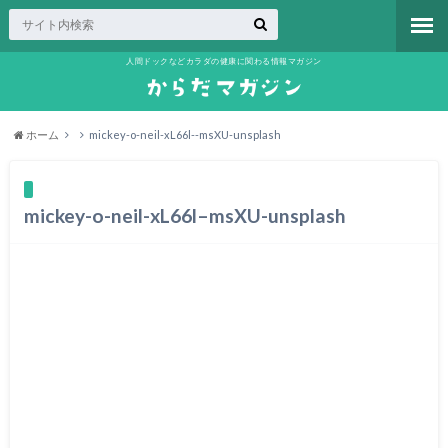
人間ドックなどカラダの健康に関わる情報マガジン
ホーム
mickey-o-neil-xL66l--msXU-unsplash
mickey-o-neil-xL66l–msXU-unsplash