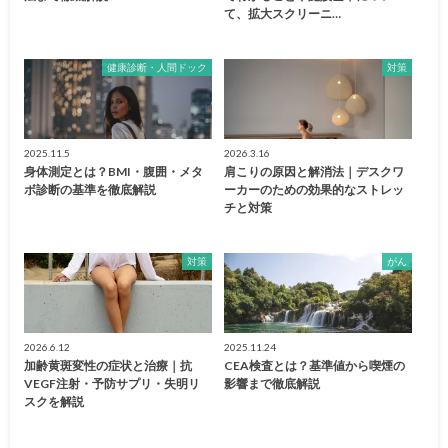
て、拡大スクリーニ…
健康診断・人間ドック
対策
2025.11.5
2026.3.16
身体測定とは？BMI・腹囲・メタ
肩こりの原因と解消法｜デスクワ
ボ診断の基準を徹底解説
ーカーのための効果的なストレッ
チと対策
対策
がん
2026.6.12
2025.11.24
加齢黄斑変性の症状と治療｜抗
CEA検査とは？基準値から喫煙の
VEGF注射・予防サプリ・失明リ
影響まで徹底解説
スクを解説