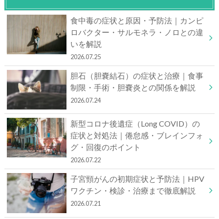
食中毒の症状と原因・予防法｜カンピ
ロバクター・サルモネラ・ノロとの違
いを解説
2026.07.25
胆石（胆嚢結石）の症状と治療｜食事
制限・手術・胆嚢炎との関係を解説
2026.07.24
新型コロナ後遺症（Long COVID）の
症状と対処法｜倦怠感・ブレインフォ
グ・回復のポイント
2026.07.22
子宮頸がんの初期症状と予防法｜HPV
ワクチン・検診・治療まで徹底解説
2026.07.21