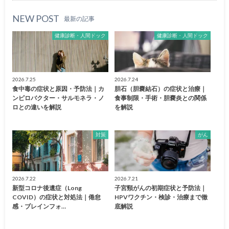
NEW POST
最新の記事
健康診断・人間ドック
健康診断・人間ドック
2026.7.25
2026.7.24
食中毒の症状と原因・予防法｜カ
胆石（胆嚢結石）の症状と治療｜
ンピロバクター・サルモネラ・ノ
食事制限・手術・胆嚢炎との関係
ロとの違いを解説
を解説
対策
がん
2026.7.22
2026.7.21
新型コロナ後遺症（Long
子宮頸がんの初期症状と予防法｜
COVID）の症状と対処法｜倦怠
HPVワクチン・検診・治療まで徹
感・ブレインフォ…
底解説