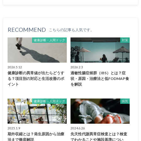
RECOMMEND
こちらの記事も人気です。
健康診断・人間ドック
対策
2026.5.12
2026.2.3
健康診断の異常値が出たらどうす
過敏性腸症候群（IBS）とは？症
る？項目別の対応と生活改善のポ
状・原因・治療法と低FODMAP食
イント
を解説
健康診断・人間ドック
病気
2025.1.9
2024.6.26
期外収縮とは？発生原因から治療
先天性代謝異常症検査とは？検査
法まで徹底解説
でわかることや施設基準につい