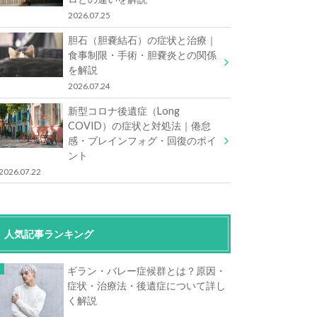
2026.07.25
胆石（胆嚢結石）の症状と治療｜
食事制限・手術・胆嚢炎との関係
を解説
2026.07.24
新型コロナ後遺症（Long
COVID）の症状と対処法｜倦怠
感・ブレインフォグ・回復のポイ
ント
2026.07.22
人気記事ランキング
ギラン・バレー症候群とは？原因・
症状・治療法・後遺症について詳し
く解説