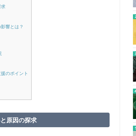
探求
の影響とは？
説
支援のポイント
解と原因の探求