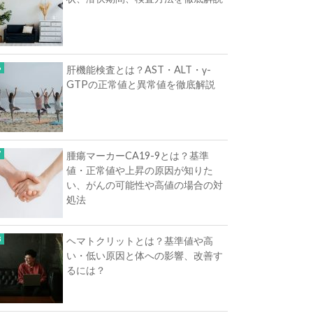
肝機能検査とは？AST・ALT・γ-
GTPの正常値と異常値を徹底解説
腫瘍マーカーCA19-9とは？基準
値・正常値や上昇の原因が知りた
い、がんの可能性や高値の場合の対
処法
ヘマトクリットとは？基準値や高
い・低い原因と体への影響、改善す
るには？