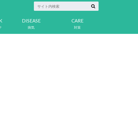
K
DISEASE
CARE
ク
病気
対策