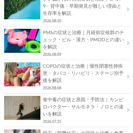
9・背中痛・早期発見が難しい理由と
生存率を解説
2026.08.10
PMSの症状と治療｜月経前症候群のチ
ェック・ピル・漢方・PMDDとの違い
を解説
2026.08.09
COPDの症状と治療｜慢性閉塞性肺疾
患・タバコ・リハビリ・ステージ別予
後を解説
2026.08.08
食中毒の症状と原因・予防法｜カンピ
ロバクター・サルモネラ・ノロとの違
いを解説
2026.07.25
胆石（胆嚢結石）の症状と治療｜食事