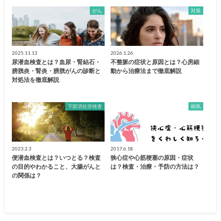
がん
対策
2025.11.13
2026.1.26
尿潜血検査とは？血尿・腎結石・
不整脈の症状と原因とは？心房細
膀胱炎・腎炎・膀胱がんの診断と
動から治療法まで徹底解説
対処法を徹底解説
下部消化管検査
病気
2023.2.3
2017.6.18
便潜血検査とは？いつとる？検査
狭心症や心筋梗塞の原因・症状
の目的やわかること、大腸がんと
は？検査・治療・予防の方法は？
の関係は？