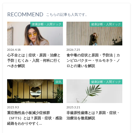
RECOMMEND
こちらの記事も人気です。
健康診断・人間ドック
健康診断・人間ドック
2026.4.18
2026.7.25
心不全とは｜症状・原因・治療と
食中毒の症状と原因・予防法｜カ
予防｜むくみ・入院・何科に行く
ンピロバクター・サルモネラ・ノ
べきか解説
ロとの違いを解説
病気
健康診断・人間ドック
2025.9.3
2025.3.21
重症熱性血小板減少症候群
非歯原性歯痛とは？原因・症状・
（SFTS）とは？原因・症状・感染
治療法を徹底解説
経路をわかりやすく…