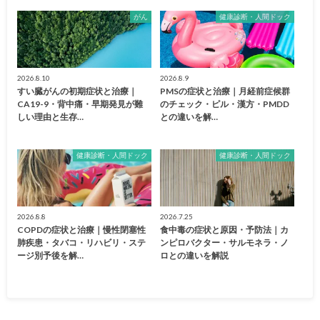
がん
健康診断・人間ドック
2026.8.10
2026.8.9
すい臓がんの初期症状と治療｜
PMSの症状と治療｜月経前症候群
CA19-9・背中痛・早期発見が難
のチェック・ピル・漢方・PMDD
しい理由と生存…
との違いを解…
健康診断・人間ドック
健康診断・人間ドック
2026.8.8
2026.7.25
COPDの症状と治療｜慢性閉塞性
食中毒の症状と原因・予防法｜カ
肺疾患・タバコ・リハビリ・ステ
ンピロバクター・サルモネラ・ノ
ージ別予後を解…
ロとの違いを解説