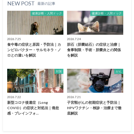
NEW POST
最新の記事
健康診断・人間ドック
健康診断・人間ドック
2026.7.25
2026.7.24
食中毒の症状と原因・予防法｜カ
胆石（胆嚢結石）の症状と治療｜
ンピロバクター・サルモネラ・ノ
食事制限・手術・胆嚢炎との関係
ロとの違いを解説
を解説
対策
がん
2026.7.22
2026.7.21
新型コロナ後遺症（Long
子宮頸がんの初期症状と予防法｜
COVID）の症状と対処法｜倦怠
HPVワクチン・検診・治療まで徹
感・ブレインフォ…
底解説