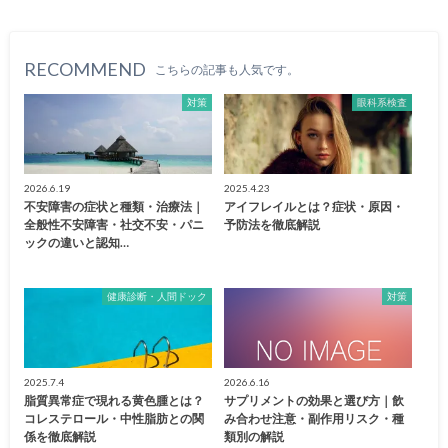
RECOMMEND
こちらの記事も人気です。
対策
眼科系検査
2026.6.19
2025.4.23
不安障害の症状と種類・治療法｜
アイフレイルとは？症状・原因・
全般性不安障害・社交不安・パニ
予防法を徹底解説
ックの違いと認知…
健康診断・人間ドック
対策
2025.7.4
2026.6.16
脂質異常症で現れる黄色腫とは？
サプリメントの効果と選び方｜飲
コレステロール・中性脂肪との関
み合わせ注意・副作用リスク・種
係を徹底解説
類別の解説